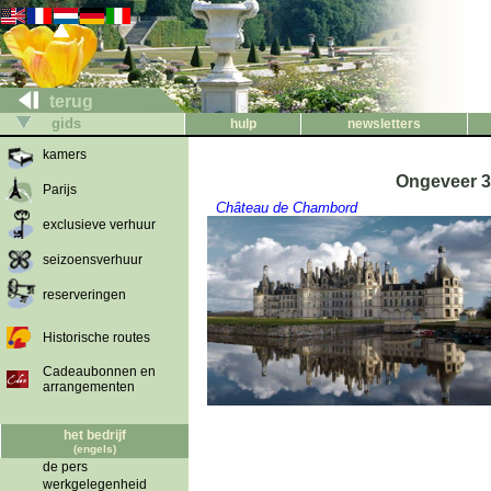
terug
gids
hulp
newsletters
kamers
Ongeveer 30
Parijs
Château de Chambord
exclusieve verhuur
seizoensverhuur
reserveringen
Historische routes
Cadeaubonnen en
arrangementen
het bedrijf
(engels)
de pers
werkgelegenheid