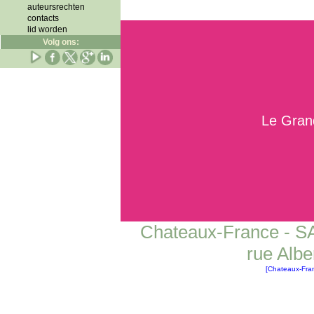
auteursrechten
contacts
lid worden
Volg ons:
Le 
Chateaux-France - S
rue Alb
[Chateaux-Fra