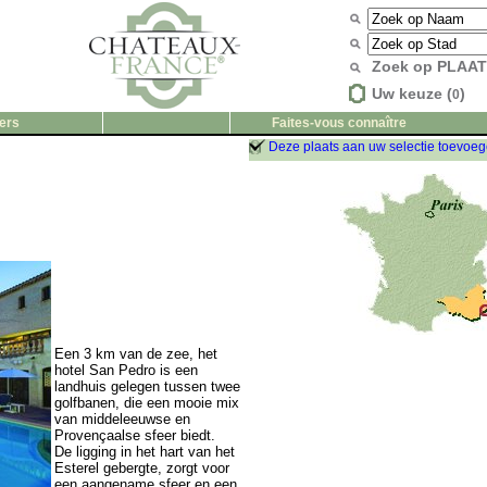
Zoek op PLAA
Uw keuze (
)
0
ers
Faites-vous connaître
Deze plaats aan uw selectie toevoe
Een 3 km van de zee, het
hotel San Pedro is een
landhuis gelegen tussen twee
golfbanen, die een mooie mix
van middeleeuwse en
Provençaalse sfeer biedt.
De ligging in het hart van het
Esterel gebergte, zorgt voor
een aangename sfeer en een