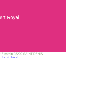
Royal
rt Einstein 93200 SAINT-DENIS
.
]
[Liens]
[listes]