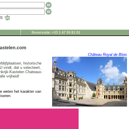
TS
Reservatie: +33 1 47 55 81 01
Kastelen.com
Château Royal de Blois
lijfplaatsen, historische
U vindt, dat u selecteert,
nkrijk-Kastelen Chateaux-
le vrijheid!
e weten het karakter van
iseren.