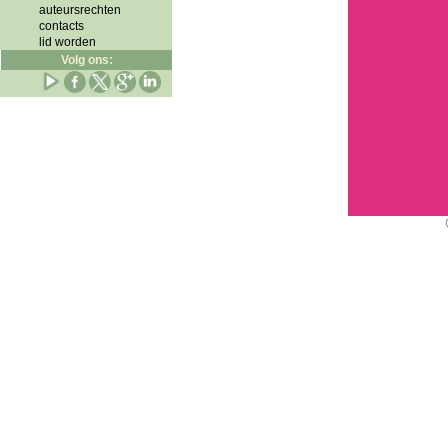
auteursrechten
contacts
lid worden
Volg ons: