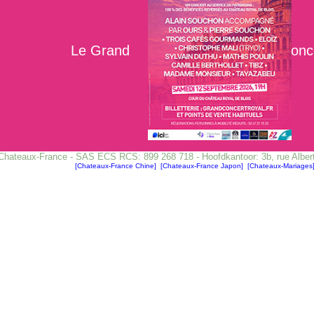
Le Grand Concert 
Chateaux-France - SAS ECS RCS: 899 268 718 - Hoofdkantoor: 3b, rue Albe
[Chateaux-France Chine]
[Chateaux-France Japon]
[Chateaux-Mariages