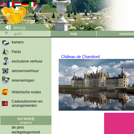
terug
gids
hulp
newslett
kamers
Parijs
Château de Chambord
exclusieve verhuur
seizoensverhuur
reserveringen
Historische routes
Cadeaubonnen en
arrangementen
het bedrijf
(engels)
de pers
werkgelegenheid