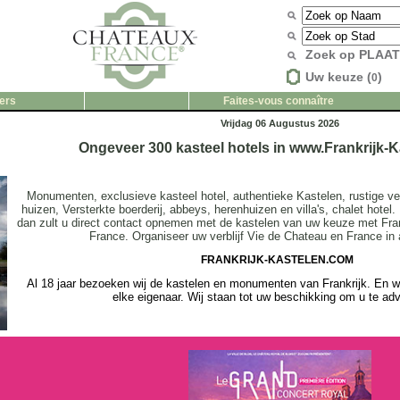
Zoek op PLAA
Uw keuze (
)
0
ers
Faites-vous connaître
Vrijdag 06 Augustus 2026
Ongeveer 300 kasteel hotels in www.Frankrijk-
Monumenten, exclusieve kasteel hotel, authentieke Kastelen, rustige verb
huizen, Versterkte boerderij, abbeys, herenhuizen en villa's, chalet hotel. 
dan zult u direct contact opnemen met de kastelen van uw keuze met Fra
France. Organiseer uw verblijf Vie de Chateau en France in al
FRANKRIJK-KASTELEN.COM
Al 18 jaar bezoeken wij de kastelen en monumenten van Frankrijk. En w
elke eigenaar. Wij staan tot uw beschikking om u te adv