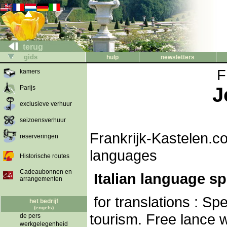
terug
gids
hulp
newsletters
F
kamers
J
Parijs
exclusieve verhuur
seizoensverhuur
Frankrijk-Kastelen.co
reserveringen
languages
Historische routes
Cadeaubonnen en
Italian language sp
arrangementen
for translations : Sp
het bedrijf
(engels)
tourism. Free lance 
de pers
werkgelegenheid