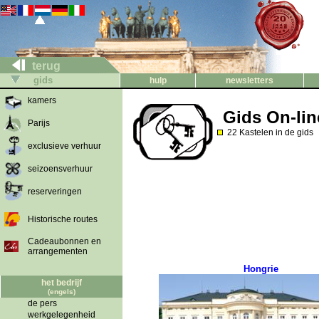
terug
gids
hulp
newsletters
kamers
Gids On-lin
Parijs
22 Kastelen in de gids
exclusieve verhuur
seizoensverhuur
reserveringen
Historische routes
Cadeaubonnen en
arrangementen
Hongrie
het bedrijf
(engels)
de pers
werkgelegenheid