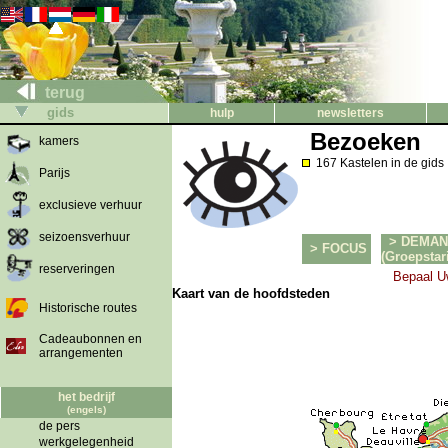
terug
gids
hulp
newsletters
Bezoeken
kamers
167 Kastelen in de gids
Parijs
exclusieve verhuur
seizoensverhuur
> DEMAN
> FOCUS
(Groepstar
reserveringen
Bepaal U
Kaart van de hoofdsteden
Historische routes
Cadeaubonnen en
arrangementen
het bedrijf
(engels)
de pers
werkgelegenheid