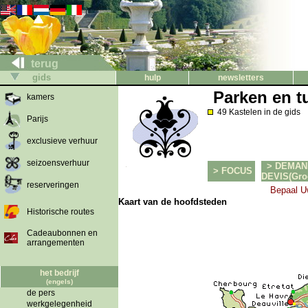
terug
gids
hulp
newsletters
Parken en t
kamers
49 Kastelen in de gids
Parijs
exclusieve verhuur
seizoensverhuur
> DEMAN
> FOCUS
DEVIS(Groe
reserveringen
Bepaal U
Kaart van de hoofdsteden
Historische routes
Cadeaubonnen en
arrangementen
het bedrijf
(engels)
de pers
werkgelegenheid