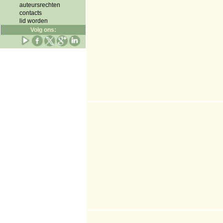
auteursrechten
contacts
lid worden
Volg ons: