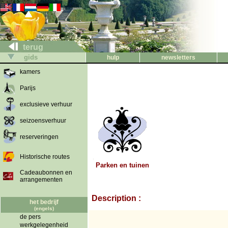
terug
gids
hulp
newsletters
kamers
Parijs
exclusieve verhuur
seizoensverhuur
reserveringen
Historische routes
Parken en tuinen
Cadeaubonnen en
arrangementen
Description :
het bedrijf
(engels)
de pers
werkgelegenheid