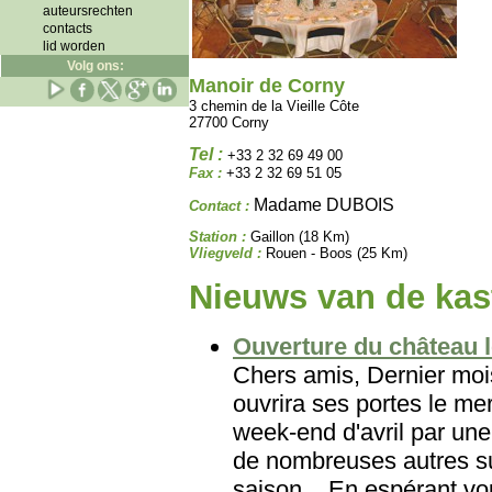
auteursrechten
contacts
lid worden
Volg ons:
Manoir de Corny
3 chemin de la Vieille Côte
27700 Corny
Tel :
+33 2 32 69 49 00
Fax :
+33 2 32 69 51 05
Madame DUBOIS
Contact :
Station :
Gaillon (18 Km)
Vliegveld :
Rouen - Boos (25 Km)
Nieuws van de kast
Ouverture du château le
Chers amis, Dernier mois
ouvrira ses portes le mer
week-end d'avril par une
de nombreuses autres su
saison... En espérant vo