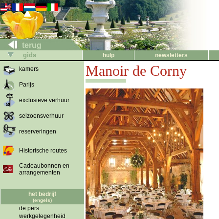
terug
gids
hulp
newsletters
Manoir de Corny
kamers
Parijs
exclusieve verhuur
seizoensverhuur
reserveringen
Historische routes
Cadeaubonnen en
arrangementen
het bedrijf
(engels)
de pers
werkgelegenheid