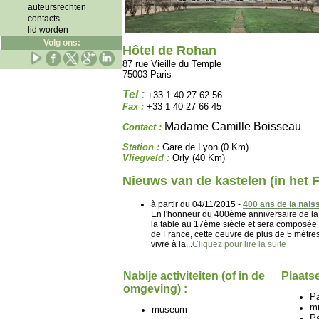
auteursrechten
contacts
lid worden
Volg ons:
Hôtel de Rohan
87 rue Vieille du Temple
75003 Paris
Tel :
+33 1 40 27 62 56
Fax :
+33 1 40 27 66 45
Madame Camille Boisseau
Contact :
Station :
Gare de Lyon (0 Km)
Vliegveld :
Orly (40 Km)
Nieuws van de kastelen (in het 
à partir du 04/11/2015 -
400 ans de la nais
En l'honneur du 400ème anniversaire de la 
la table au 17ème siècle et sera composée de
de France, cette oeuvre de plus de 5 mètres
vivre à la...
Cliquez pour lire la suite
Nabije activiteiten (of in de
Plaatse
omgeving) :
P
m
museum
Pa