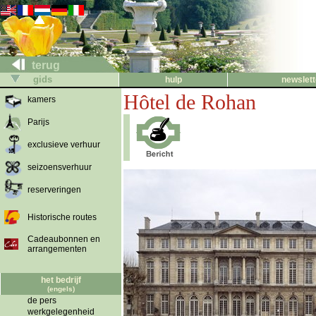
terug
gids
hulp
newslett
Hôtel de Rohan
kamers
Parijs
exclusieve verhuur
seizoensverhuur
reserveringen
Historische routes
Cadeaubonnen en
arrangementen
het bedrijf
(engels)
de pers
werkgelegenheid