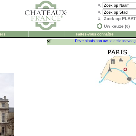
Zoek op PLAA
Uw keuze (
)
0
ers
Faites-vous connaître
Deze plaats aan uw selectie toevoe