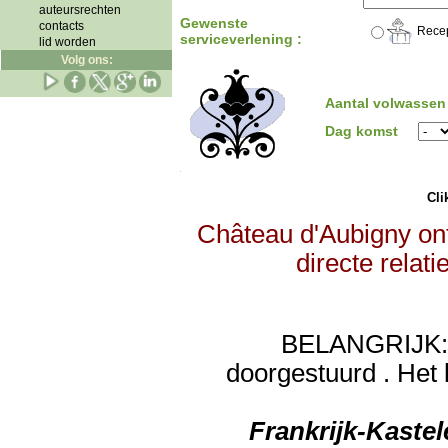
auteursrechten
Gewenste
contacts
Recep
serviceverlening :
lid worden
Volg ons:
Aantal volwassen
Dag komst
Clik
Château d'Aubigny ont
directe relat
BELANGRIJK: de
doorgestuurd . Het 
Frankrijk-Kaste