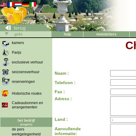
terug
gids
hulp
newsletters
C
kamers
Parijs
exclusieve verhuur
seizoensverhuur
Naam :
reserveringen
Telefoon :
Fax :
Historische routes
Adress :
Cadeaubonnen en
arrangementen
Land :
het bedrijf
(engels)
Aanvullende
de pers
informatie:
werkgelegenheid