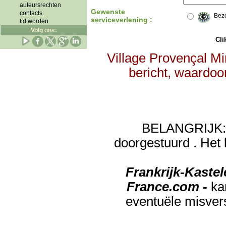
auteursrechten
Gewenste
contacts
Bez
serviceverlening :
lid worden
Volg ons:
Clik
Village Provençal Mi
bericht, waardoor
BELANGRIJK: de
doorgestuurd . Het 
Frankrijk-Kaste
France.com -
ka
eventuële misver