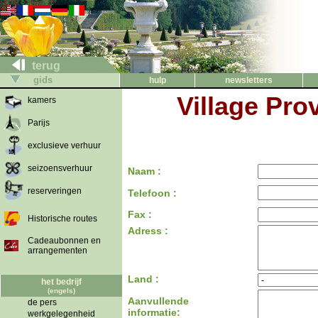
terug
gids
hulp
newsletters
Village Pro
kamers
Parijs
exclusieve verhuur
seizoensverhuur
Naam :
reserveringen
Telefoon :
Fax :
Historische routes
Adress :
Cadeaubonnen en
arrangementen
Land :
het bedrijf
(engels)
Aanvullende
de pers
informatie:
werkgelegenheid