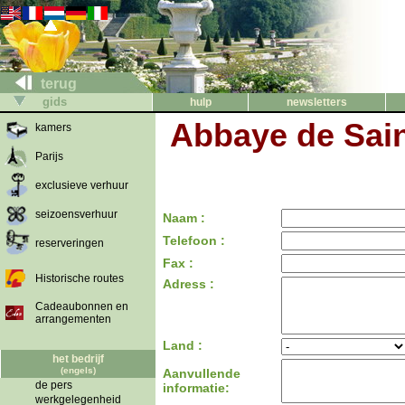
terug
gids
hulp
newsletters
Abbaye de Sain
kamers
Parijs
exclusieve verhuur
seizoensverhuur
Naam :
Telefoon :
reserveringen
Fax :
Historische routes
Adress :
Cadeaubonnen en
arrangementen
Land :
het bedrijf
(engels)
Aanvullende
de pers
informatie:
werkgelegenheid