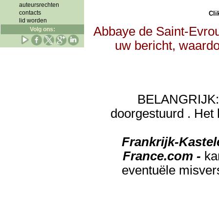
auteursrechten
contacts
Clik
lid worden
Abbaye de Saint-Evrou
Volg ons:
uw bericht, waardo
BELANGRIJK: de
doorgestuurd . Het 
Frankrijk-Kaste
France.com -
ka
eventuële misver