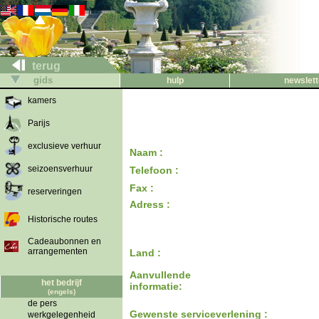
terug
gids
hulp
newslett
kamers
Parijs
exclusieve verhuur
Naam :
seizoensverhuur
Telefoon :
Fax :
reserveringen
Adress :
Historische routes
Cadeaubonnen en
arrangementen
Land :
Aanvullende
het bedrijf
informatie:
(engels)
de pers
Gewenste serviceverlening :
werkgelegenheid