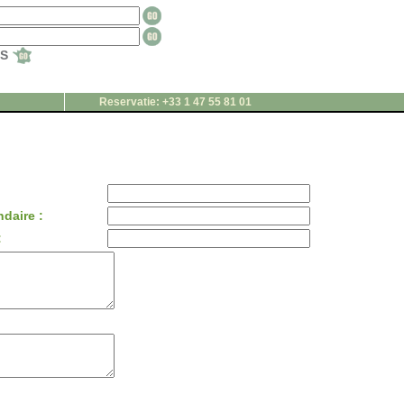
TS
Reservatie: +33 1 47 55 81 01
daire :
: