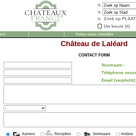
Zoek op PLAA
Uw keuze (
)
0
ers
Faites-vous connaître
Château de Laléard
CONTACT FORM
Voornaam :
Téléphone secon
Email (verplicht)
Kamers
Recepties
Seminaars
Andere