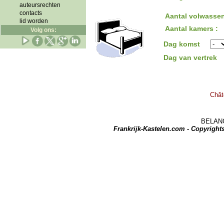
auteursrechten
contacts
Aantal volwassen
lid worden
Aantal kamers :
Volg ons:
Dag komst
Dag van vertrek
Chât
BELANGRI
Frankrijk-Kastelen.com - Copyrigh