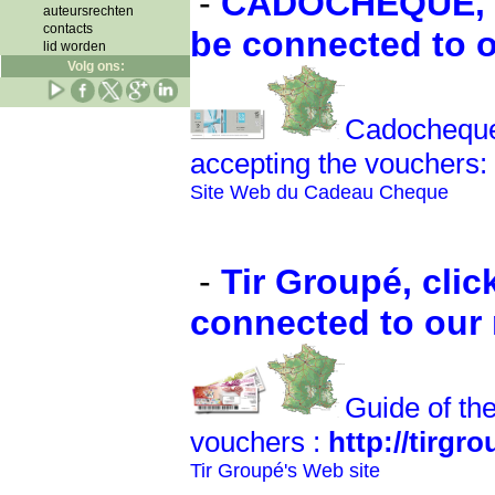
-
CADOCHEQUE, cl
auteursrechten
contacts
be connected to o
lid worden
Volg ons:
Cadocheque'
accepting the vouchers:
Site Web du Cadeau Cheque
-
Tir Groupé, clic
connected to our 
Guide of th
vouchers :
http://tirgr
Tir Groupé's Web site