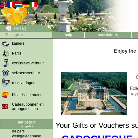
terug
gids
hulp
newsletters
kamers
Enjoy the 
Parijs
exclusieve verhuur
seizoensverhuur
G
reserveringen
Fol
vis
Historische routes
Cadeaubonnen en
arrangementen
het bedrijf
Your Gifts or Vouchers sup
(engels)
de pers
werkgelegenheid