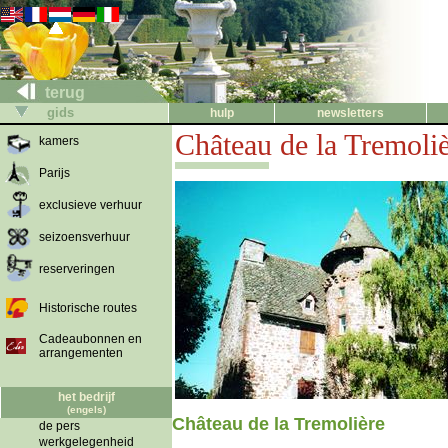
terug
gids
hulp
newsletters
Château de la Tremoli
kamers
Parijs
exclusieve verhuur
seizoensverhuur
reserveringen
Historische routes
Cadeaubonnen en
arrangementen
het bedrijf
(engels)
Château de la Tremolière
de pers
werkgelegenheid