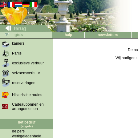
terug
gids
hulp
newsletters
kamers
De pag
Parijs
Wij nodigen 
exclusieve verhuur
seizoensverhuur
reserveringen
Historische routes
Cadeaubonnen en
arrangementen
het bedrijf
(engels)
de pers
werkgelegenheid