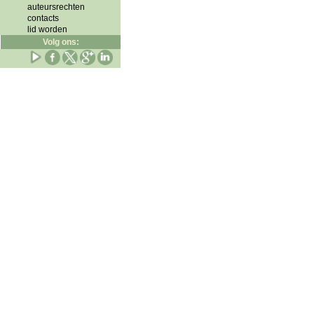
auteursrechten
contacts
lid worden
Volg ons: