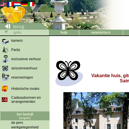
terug
gids
hulp
newsletters
kamers
Parijs
exclusieve verhuur
seizoensverhuur
Vakantie huis, git
reserveringen
Sai
Historische routes
Cadeaubonnen en
arrangementen
het bedrijf
(engels)
de pers
werkgelegenheid