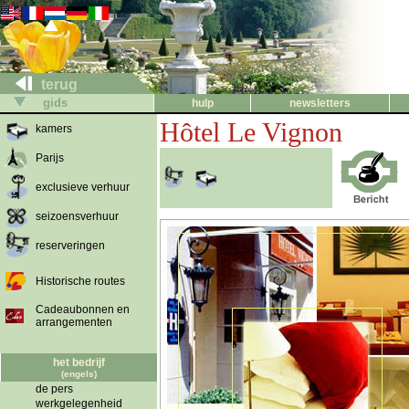
terug
gids
hulp
newsletters
Hôtel Le Vignon
kamers
Parijs
exclusieve verhuur
seizoensverhuur
reserveringen
Historische routes
Cadeaubonnen en
arrangementen
het bedrijf
(engels)
de pers
werkgelegenheid