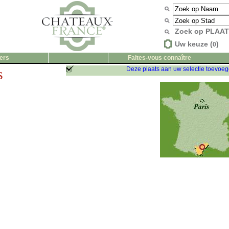
Zoek op PLAA
Uw keuze (
)
0
ers
Faites-vous connaître
s
Deze plaats aan uw selectie toevoe