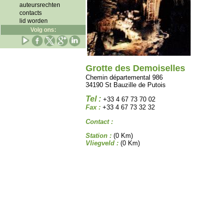
auteursrechten
contacts
lid worden
Volg ons:
Grotte des Demoiselles
Chemin départemental 986
34190 St Bauzille de Putois
Tel :
+33 4 67 73 70 02
Fax :
+33 4 67 73 32 32
Contact :
Station :
(0 Km)
Vliegveld :
(0 Km)