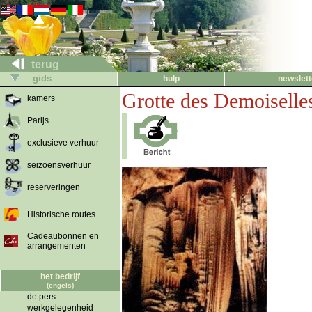
terug
gids
hulp
newslett
Grotte des Demoiselle
kamers
Parijs
exclusieve verhuur
seizoensverhuur
reserveringen
Historische routes
Cadeaubonnen en
arrangementen
het bedrijf
(engels)
de pers
werkgelegenheid