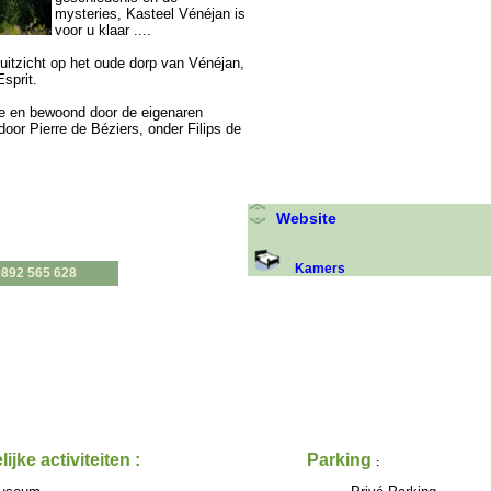
mysteries, Kasteel Vénéjan is
voor u klaar ....
uitzicht op het oude dorp van Vénéjan,
sprit.
ite en bewoond door de eigenaren
oor Pierre de Béziers, onder Filips de
Website
Kamers
0892 565 628
lijke activiteiten :
Parking
: