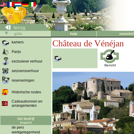
terug
gids
hulp
newslett
Château de Vénéjan
kamers
Parijs
exclusieve verhuur
seizoensverhuur
reserveringen
Historische routes
Cadeaubonnen en
arrangementen
het bedrijf
(engels)
de pers
werkgelegenheid