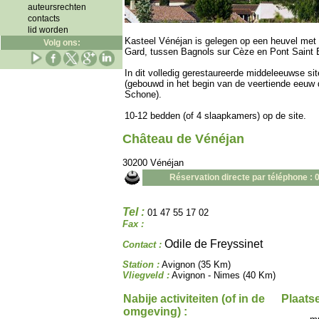
auteursrechten
contacts
lid worden
Kasteel Vénéjan is gelegen op een heuvel met 
Volg ons:
Gard, tussen Bagnols sur Cèze en Pont Saint E
In dit volledig gerestaureerde middeleeuwse s
(gebouwd in het begin van de veertiende eeuw d
Schone).
10-12 bedden (of 4 slaapkamers) op de site.
Château de Vénéjan
30200 Vénéjan
Réservation directe par téléphone : 
Tel :
01 47 55 17 02
Fax :
Odile de Freyssinet
Contact :
Station :
Avignon (35 Km)
Vliegveld :
Avignon - Nimes (40 Km)
Nabije activiteiten (of in de
Plaatse
omgeving) :