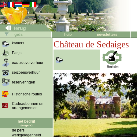
terug
gids
hulp
newsletters
Château de Sedaiges
kamers
Parijs
exclusieve verhuur
seizoensverhuur
reserveringen
Historische routes
Cadeaubonnen en
arrangementen
het bedrijf
(engels)
de pers
werkgelegenheid