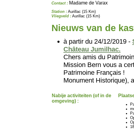
Madame de Varax
Contact :
Station :
Aurillac (15 Km)
Vliegveld :
Aurillac (15 Km)
Nieuws van de kast
à partir du 24/12/2019 -
Château Jumilhac.
Chers amis du Patri
Mission Bern vous a cert
Patrimoine Français
Monument Historique), au
Nabije activiteiten (of in de
Plaatse
omgeving) :
P
m
Pa
O
Op
18