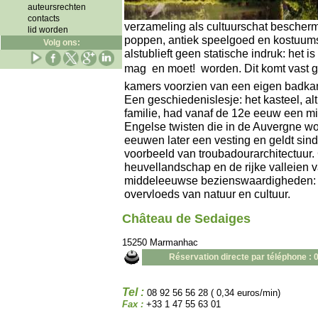
auteursrechten
contacts
verzameling als cultuurschat bescherm
lid worden
poppen, antiek speelgoed en kostuums u
Volg ons:
alstublieft geen statische indruk: het 
mag  en moet!  worden. Dit komt vast
kamers voorzien van een eigen badka
Een geschiedenislesje: het kasteel, alt
familie, had vanaf de 12e eeuw een mili
Engelse twisten die in de Auvergne w
eeuwen later een vesting en geldt sin
voorbeeld van troubadourarchitectuur.
heuvellandschap en de rijke valleien 
middeleeuwse bezienswaardigheden: d
overvloeds van natuur en cultuur.
Château de Sedaiges
15250 Marmanhac
Réservation directe par téléphone : 
Tel :
08 92 56 56 28 ( 0,34 euros/min)
Fax :
+33 1 47 55 63 01