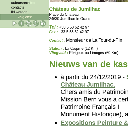
auteursrechten
contacts
Château de Jumilhac
lid worden
Place du Château
Volg ons:
24630 Jumilhac le Grand
Tel :
+33 5 53 52 42 97
Fax :
+33 5 53 52 42 97
Monsieur de La Tour-du-Pin
Contact :
Station :
La Coquille (12 Km)
Vliegveld :
Périgeux ou Limoges (60 Km)
Nieuws van de kast
à partir du 24/12/2019 -
Château Jumilhac.
Chers amis du Patri
Mission Bern vous a cert
Patrimoine Français
Monument Historique), au
Expositions Peinture &