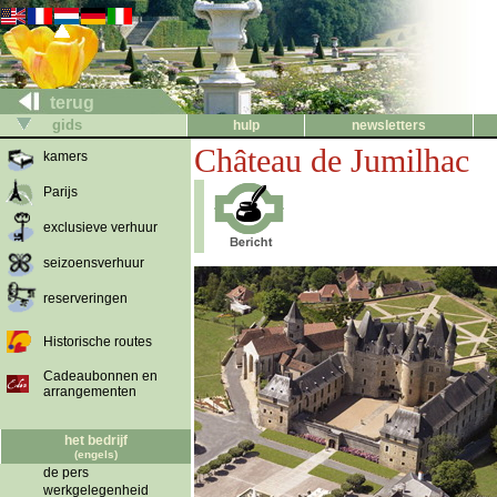
terug
gids
hulp
newsletters
Château de Jumilhac
kamers
Parijs
exclusieve verhuur
seizoensverhuur
reserveringen
Historische routes
Cadeaubonnen en
arrangementen
het bedrijf
(engels)
de pers
werkgelegenheid