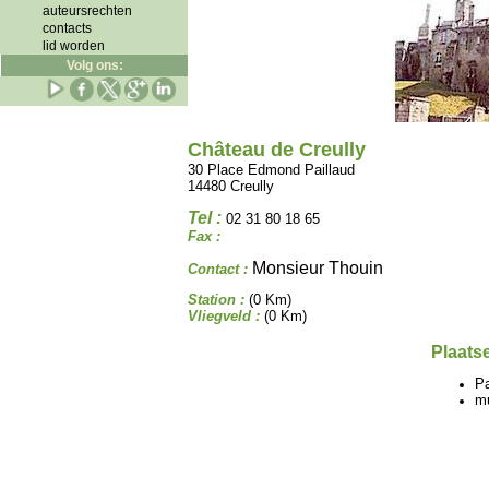
auteursrechten
contacts
lid worden
Volg ons:
Château de Creully
30 Place Edmond Paillaud
14480 Creully
Tel :
02 31 80 18 65
Fax :
Monsieur Thouin
Contact :
Station :
(0 Km)
Vliegveld :
(0 Km)
Plaatse
P
m