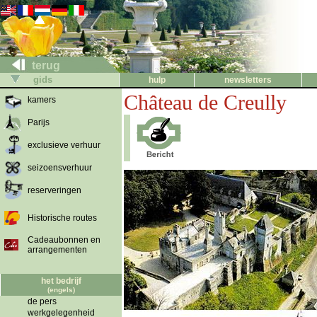
terug
gids
hulp
newsletters
Château de Creully
kamers
Parijs
exclusieve verhuur
seizoensverhuur
reserveringen
Historische routes
Cadeaubonnen en
arrangementen
het bedrijf
(engels)
de pers
werkgelegenheid