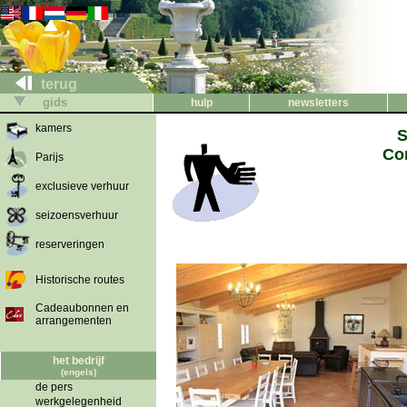
terug
gids
hulp
newsletters
kamers
S
Cor
Parijs
exclusieve verhuur
seizoensverhuur
reserveringen
Historische routes
Cadeaubonnen en
arrangementen
het bedrijf
(engels)
de pers
werkgelegenheid