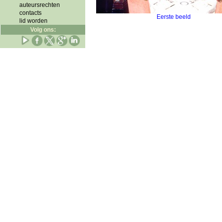
auteursrechten
contacts
Eerste beeld
lid worden
Volg ons: