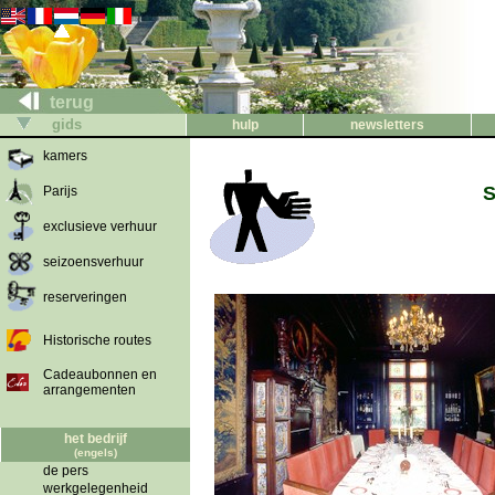
terug
gids
hulp
newsletters
kamers
S
Parijs
exclusieve verhuur
seizoensverhuur
reserveringen
Historische routes
Cadeaubonnen en
arrangementen
het bedrijf
(engels)
de pers
werkgelegenheid