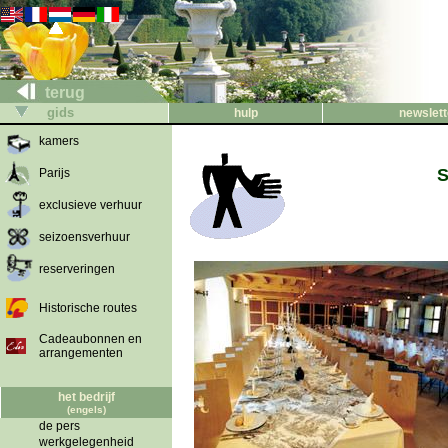
terug
gids
hulp
newslett
kamers
S
Parijs
exclusieve verhuur
seizoensverhuur
reserveringen
Historische routes
Cadeaubonnen en
arrangementen
het bedrijf
(engels)
de pers
werkgelegenheid