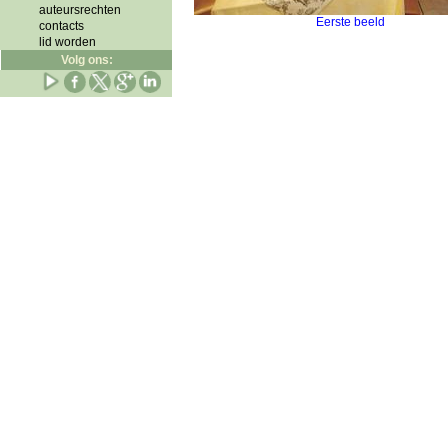
auteursrechten
Eerste beeld
contacts
lid worden
Volg ons: