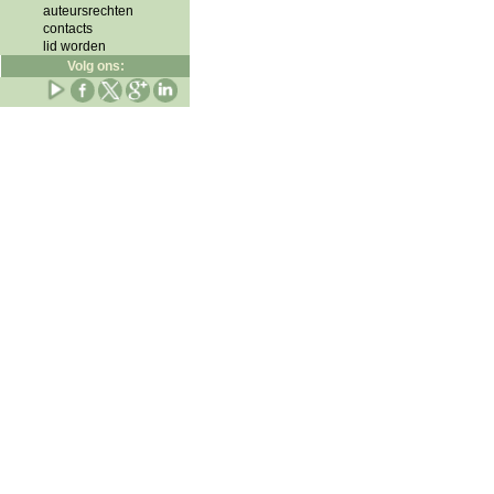
auteursrechten
contacts
lid worden
Volg ons: