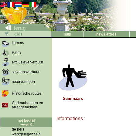
terug
gids
hulp
newsletters
kamers
Parijs
exclusieve verhuur
seizoensverhuur
reserveringen
Historische routes
Seminaars
Cadeaubonnen en
arrangementen
Informations :
het bedrijf
(engels)
de pers
werkgelegenheid