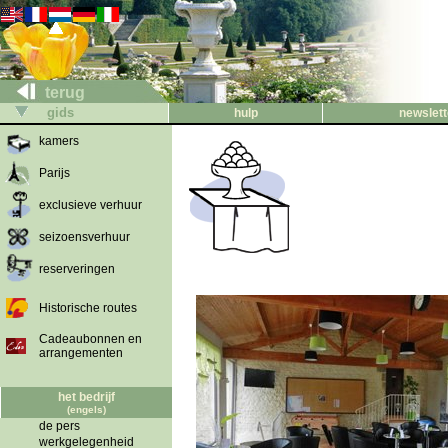
terug
gids
hulp
newslett
kamers
Parijs
exclusieve verhuur
seizoensverhuur
reserveringen
Historische routes
Cadeaubonnen en
arrangementen
het bedrijf
(engels)
de pers
werkgelegenheid