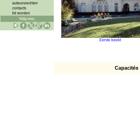
auteursrechten
contacts
lid worden
Volg ons:
Eerste beeld
Capacités 