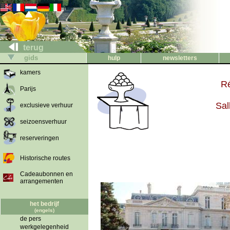
terug
gids
hulp
newsletters
kamers
Ré
Parijs
Sal
exclusieve verhuur
seizoensverhuur
reserveringen
Historische routes
Cadeaubonnen en
arrangementen
het bedrijf
(engels)
de pers
werkgelegenheid