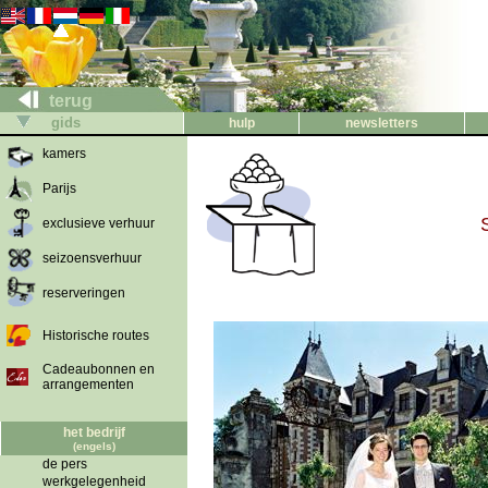
terug
gids
hulp
newsletters
kamers
Parijs
exclusieve verhuur
seizoensverhuur
reserveringen
Historische routes
Cadeaubonnen en
arrangementen
het bedrijf
(engels)
de pers
werkgelegenheid