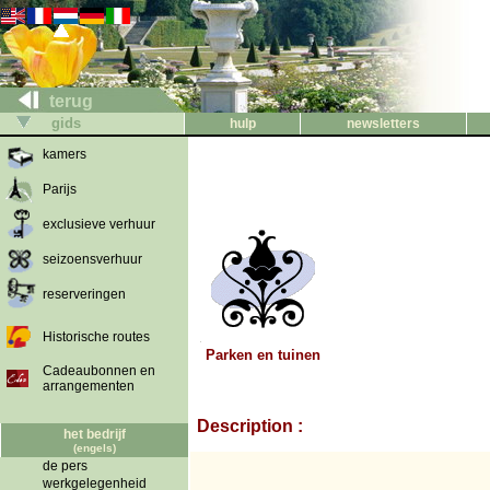
terug
gids
hulp
newsletters
kamers
Parijs
exclusieve verhuur
seizoensverhuur
reserveringen
Historische routes
Parken en tuinen
Cadeaubonnen en
arrangementen
Description :
het bedrijf
(engels)
de pers
werkgelegenheid