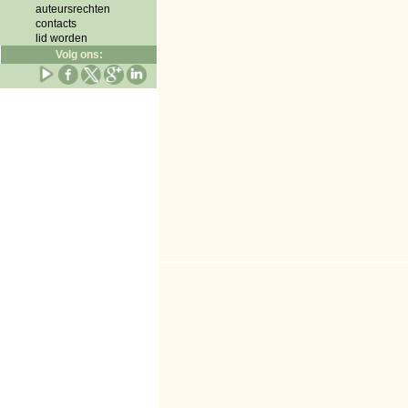
auteursrechten
contacts
lid worden
Volg ons: