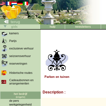
terug
gids
hulp
newsletters
kamers
Parijs
exclusieve verhuur
seizoensverhuur
reserveringen
Historische routes
Parken en tuinen
Cadeaubonnen en
arrangementen
Description :
het bedrijf
(engels)
de pers
werkgelegenheid