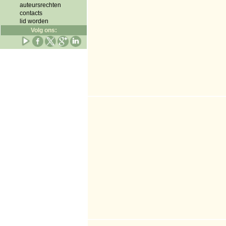
auteursrechten
contacts
lid worden
Volg ons: