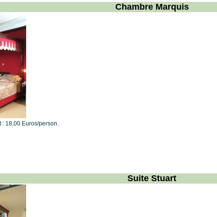
Chambre Marquis
t : 18,00 Euros/person.
Suite Stuart