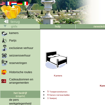
terug
gids
hulp
newslett
kamers
Parijs
exclusieve verhuur
seizoensverhuur
reserveringen
Historische routes
Kamers
Cadeaubonnen en
arrangementen
Kame
5
Tweepersoonskamers
het bedrijf
6
Kamers met twee bedden
(engels)
1
Suite(en)
de pers
werkgelegenheid