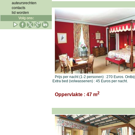
auteursrechten
contacts
lid worden
Volg ons:
Prijs per nacht (1-2 personen) : 270 Euros. Ontbij
Extra bed (volwassenen) : 45 Euros per nacht.
2
Oppervlakte : 47 m