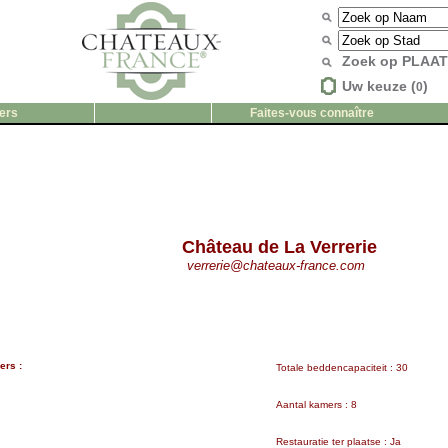
Zoek op PLAA
Uw keuze (
)
0
ers
Faites-vous connaître
Château de La Verrerie
verrerie@chateaux-france.com
rs :
Totale beddencapaciteit : 30
Aantal kamers : 8
Restauratie ter plaatse : Ja