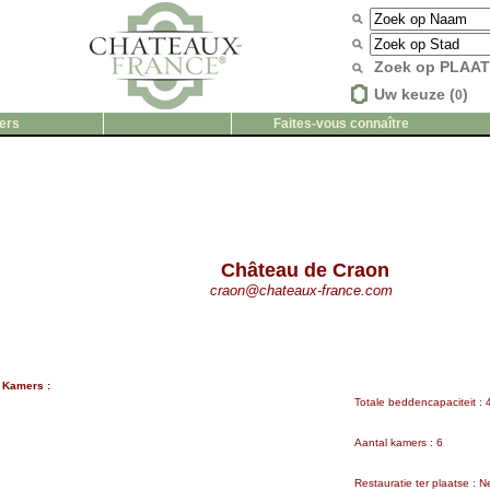
Zoek op PLAA
Uw keuze (
)
0
ers
Faites-vous connaître
Château de Craon
craon@chateaux-france.com
Kamers :
Totale beddencapaciteit : 
Aantal kamers : 6
Restauratie ter plaatse : N