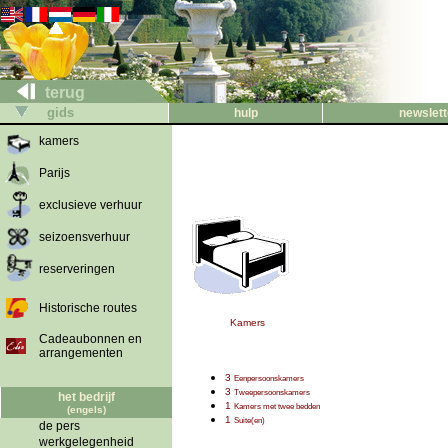
terug
gids
hulp
newslett
kamers
Parijs
exclusieve verhuur
seizoensverhuur
reserveringen
Historische routes
Kamers
Cadeaubonnen en
arrangementen
3
Eenpersoonskamers
3
Tweepersoonskamers
het bedrijf
1
Kamers met twee bedden
(engels)
1
Suite(en)
de pers
werkgelegenheid