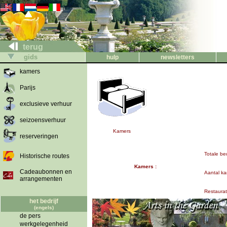
terug
gids
hulp
newsletters
kamers
Parijs
exclusieve verhuur
seizoensverhuur
Kamers
reserveringen
Totale be
Historische routes
Kamers :
Cadeaubonnen en
Aantal ka
arrangementen
Restaurat
het bedrijf
(engels)
de pers
werkgelegenheid