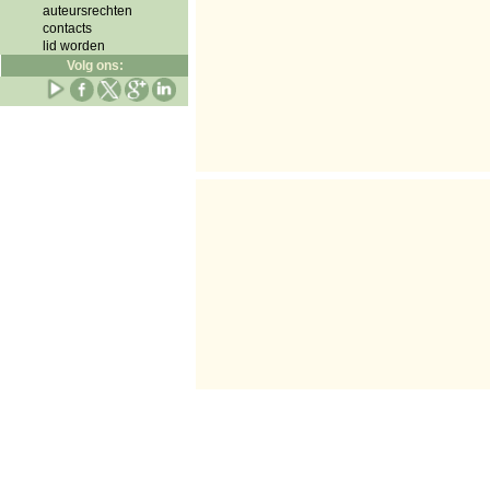
auteursrechten
contacts
lid worden
Volg ons: