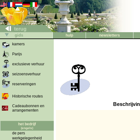
terug
gids
hulp
newsletters
kamers
Parijs
exclusieve verhuur
seizoensverhuur
reserveringen
Historische routes
Beschrijvi
Cadeaubonnen en
arrangementen
het bedrijf
(engels)
de pers
werkgelegenheid