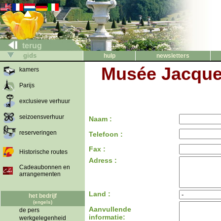
terug
gids
hulp
newsletters
Musée Jacques
kamers
Parijs
exclusieve verhuur
seizoensverhuur
Naam :
reserveringen
Telefoon :
Fax :
Historische routes
Adress :
Cadeaubonnen en
arrangementen
Land :
het bedrijf
(engels)
Aanvullende
de pers
informatie:
werkgelegenheid