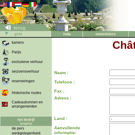
terug
gids
hulp
newsletters
Chât
kamers
Parijs
exclusieve verhuur
seizoensverhuur
Naam :
reserveringen
Telefoon :
Fax :
Historische routes
Adress :
Cadeaubonnen en
arrangementen
Land :
het bedrijf
(engels)
Aanvullende
de pers
informatie:
werkgelegenheid