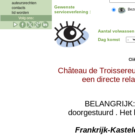
auteursrechten
Gewenste
contacts
Bez
serviceverlening :
lid worden
Volg ons:
Aantal volwassen
Dag komst
Clik
Château de Troissereu
een directe rel
BELANGRIJK: de
doorgestuurd . Het 
Frankrijk-Kaste