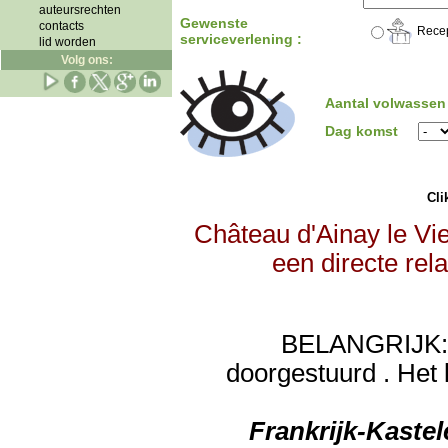
auteursrechten
Gewenste
contacts
Recep
serviceverlening :
lid worden
Volg ons:
Aantal volwassen
Dag komst
Clik
Château d'Ainay le Vie
een directe rel
BELANGRIJK: de
doorgestuurd . Het 
Frankrijk-Kaste