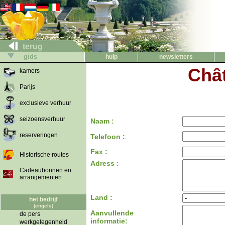
terug
gids
hulp
newsletters
Chât
kamers
Parijs
exclusieve verhuur
seizoensverhuur
Naam :
reserveringen
Telefoon :
Fax :
Historische routes
Adress :
Cadeaubonnen en
arrangementen
Land :
het bedrijf
(engels)
Aanvullende
de pers
informatie:
werkgelegenheid