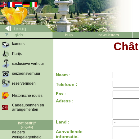
terug
gids
hulp
newsletters
Chât
kamers
Parijs
exclusieve verhuur
seizoensverhuur
Naam :
reserveringen
Telefoon :
Fax :
Historische routes
Adress :
Cadeaubonnen en
arrangementen
Land :
het bedrijf
(engels)
Aanvullende
de pers
informatie:
werkgelegenheid