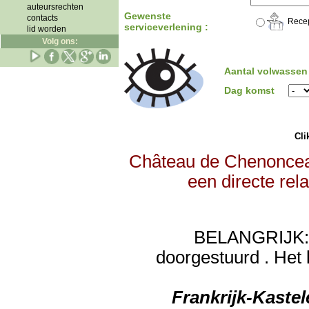
auteursrechten
Gewenste
contacts
Recep
serviceverlening :
lid worden
Volg ons:
Aantal volwassen
Dag komst
Clik
Château de Chenonceau
een directe rel
BELANGRIJK: de
doorgestuurd . Het 
Frankrijk-Kaste