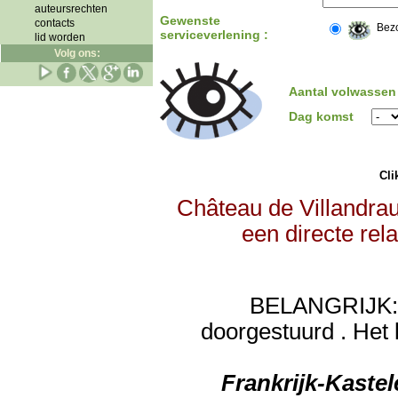
auteursrechten
Gewenste
contacts
Bez
serviceverlening :
lid worden
Volg ons:
Aantal volwassen
Dag komst
Clik
Château de Villandrau
een directe rel
BELANGRIJK: de
doorgestuurd . Het 
Frankrijk-Kaste