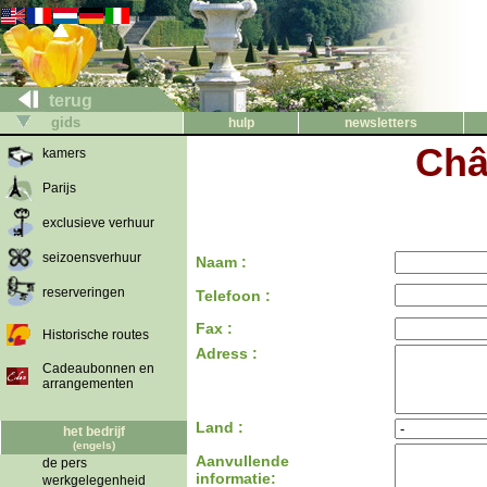
terug
gids
hulp
newsletters
Châ
kamers
Parijs
exclusieve verhuur
seizoensverhuur
Naam :
reserveringen
Telefoon :
Fax :
Historische routes
Adress :
Cadeaubonnen en
arrangementen
Land :
het bedrijf
(engels)
Aanvullende
de pers
informatie:
werkgelegenheid