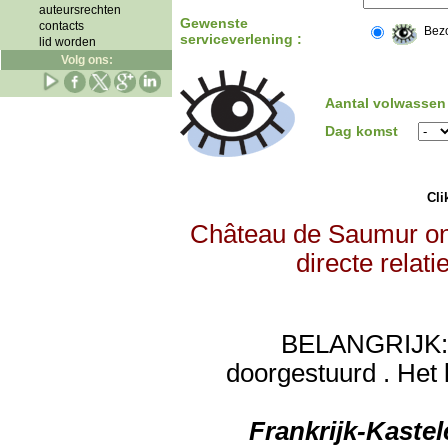
auteursrechten
Gewenste
contacts
Bez
serviceverlening :
lid worden
Volg ons:
Aantal volwassen
Dag komst
Clik
Château de Saumur ont
directe relat
BELANGRIJK: de
doorgestuurd . Het 
Frankrijk-Kaste