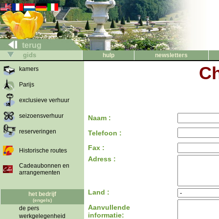
terug
gids
hulp
newsletters
Ch
kamers
Parijs
exclusieve verhuur
seizoensverhuur
Naam :
reserveringen
Telefoon :
Fax :
Historische routes
Adress :
Cadeaubonnen en
arrangementen
Land :
het bedrijf
(engels)
Aanvullende
de pers
informatie:
werkgelegenheid