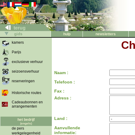
terug
gids
hulp
newsletters
Ch
kamers
Parijs
exclusieve verhuur
seizoensverhuur
Naam :
reserveringen
Telefoon :
Fax :
Historische routes
Adress :
Cadeaubonnen en
arrangementen
Land :
het bedrijf
(engels)
Aanvullende
de pers
informatie:
werkgelegenheid