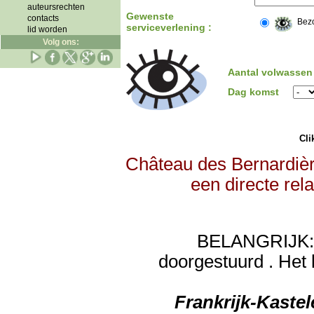
auteursrechten
Gewenste
contacts
Bez
serviceverlening :
lid worden
Volg ons:
Aantal volwassen
Dag komst
Clik
Château des Bernardièr
een directe rel
BELANGRIJK: de
doorgestuurd . Het 
Frankrijk-Kaste