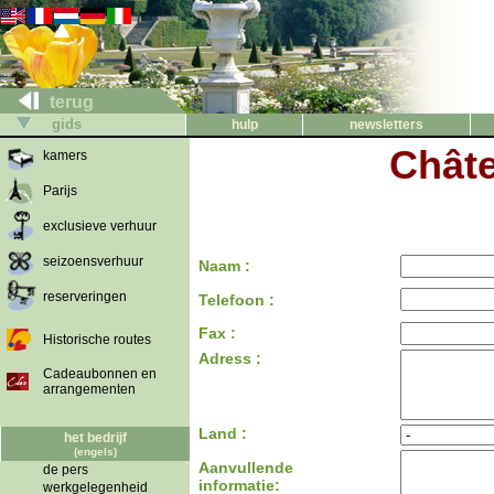
terug
gids
hulp
newsletters
Châte
kamers
Parijs
exclusieve verhuur
seizoensverhuur
Naam :
reserveringen
Telefoon :
Fax :
Historische routes
Adress :
Cadeaubonnen en
arrangementen
Land :
het bedrijf
(engels)
Aanvullende
de pers
informatie:
werkgelegenheid