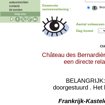
auteursrechten
Gewenste
contacts
Bez
serviceverlening :
lid worden
Volg ons:
Aantal volwassen
Dag komst
Clik
Château des Bernardièr
een directe rel
BELANGRIJK: de
doorgestuurd . Het 
Frankrijk-Kaste