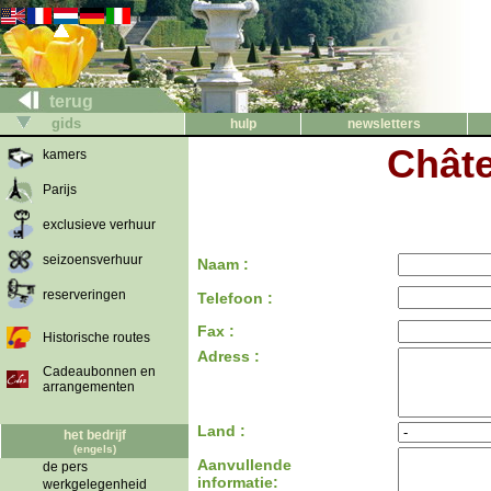
terug
gids
hulp
newsletters
Châte
kamers
Parijs
exclusieve verhuur
seizoensverhuur
Naam :
reserveringen
Telefoon :
Fax :
Historische routes
Adress :
Cadeaubonnen en
arrangementen
Land :
het bedrijf
(engels)
Aanvullende
de pers
informatie:
werkgelegenheid