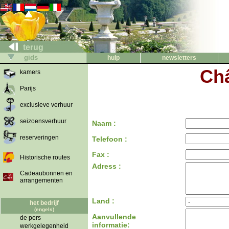
terug
gids
hulp
newsletters
Châ
kamers
Parijs
exclusieve verhuur
seizoensverhuur
Naam :
reserveringen
Telefoon :
Fax :
Historische routes
Adress :
Cadeaubonnen en
arrangementen
Land :
het bedrijf
(engels)
Aanvullende
de pers
informatie:
werkgelegenheid