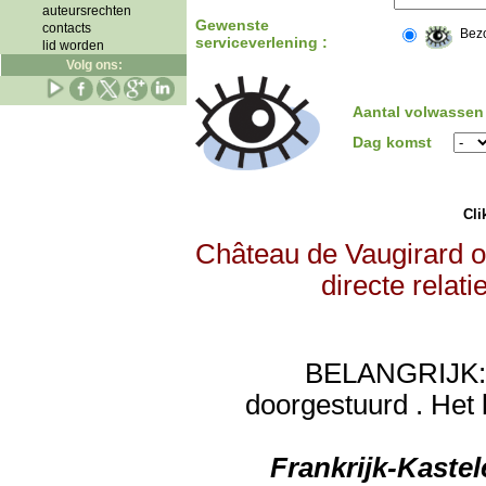
auteursrechten
Gewenste
contacts
Bez
serviceverlening :
lid worden
Volg ons:
Aantal volwassen
Dag komst
Clik
Château de Vaugirard o
directe relat
BELANGRIJK: de
doorgestuurd . Het 
Frankrijk-Kaste