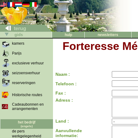
terug
gids
hulp
newsletters
Forteresse Mé
kamers
Parijs
exclusieve verhuur
seizoensverhuur
Naam :
reserveringen
Telefoon :
Fax :
Historische routes
Adress :
Cadeaubonnen en
arrangementen
Land :
het bedrijf
(engels)
Aanvullende
de pers
informatie:
werkgelegenheid