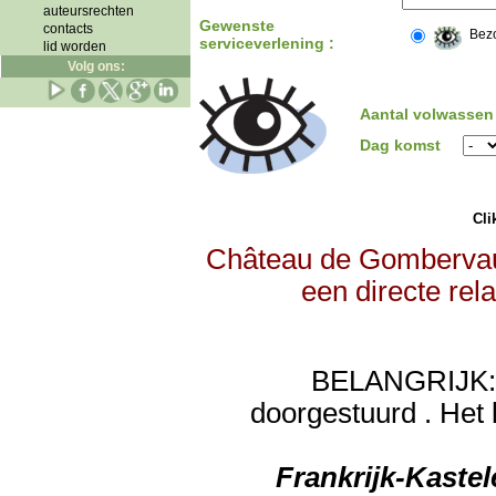
auteursrechten
Gewenste
contacts
Bez
serviceverlening :
lid worden
Volg ons:
Aantal volwassen
Dag komst
Clik
Château de Gombervaux
een directe rel
BELANGRIJK: de
doorgestuurd . Het 
Frankrijk-Kaste