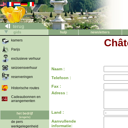
terug
gids
hulp
newsletters
Chât
kamers
Parijs
exclusieve verhuur
seizoensverhuur
Naam :
reserveringen
Telefoon :
Fax :
Historische routes
Adress :
Cadeaubonnen en
arrangementen
Land :
het bedrijf
(engels)
Aanvullende
de pers
informatie:
werkgelegenheid