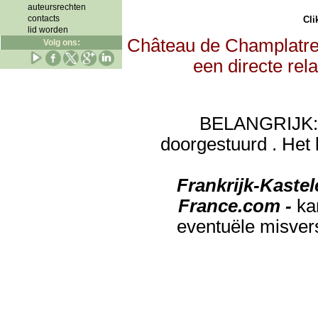
auteursrechten
contacts
Clik
lid worden
Château de Champlatreu
Volg ons:
een directe rel
BELANGRIJK: de
doorgestuurd . Het 
Frankrijk-Kaste
France.com -
ka
eventuële misver